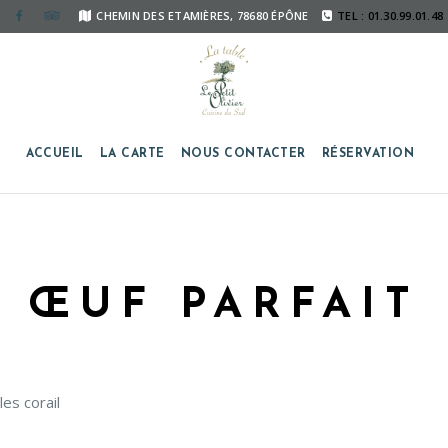
CHEMIN DES ETAMIÈRES, 78680 ÉPÔNE
TEL : 01.30.99.01.48
ACCUEIL
LA CARTE
NOUS CONTACTER
RÉSERVATION
ŒUF PARFAIT
es corail